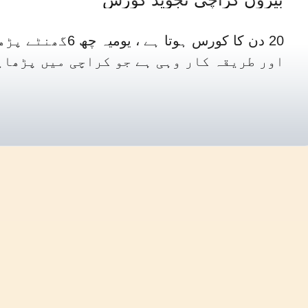
دن کا کورس ہوتا ہے ، 
اور طریقہ کار وہی ہے جو کراچی میں پڑھای