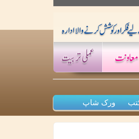
تب
ورک شاپ