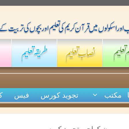
مکتب
تجوید کورس
فیس
ک
بیرون کراچی تجوید کورس