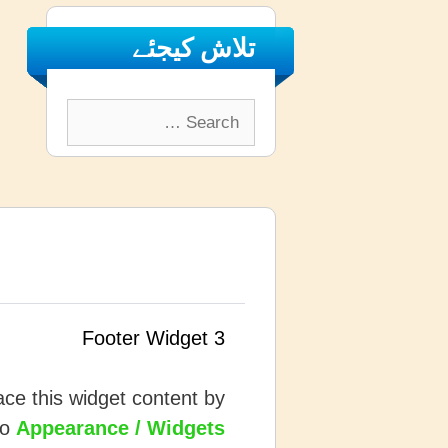
تلاش کیجئے
Search
for:
Footer Widget 3
ce this widget content by
to
Appearance / Widgets