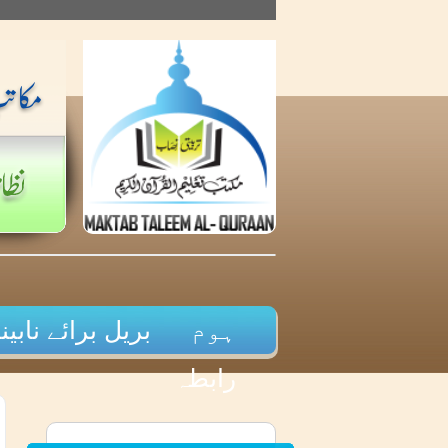
Skip
to
content
ہوم
بریل برائے نابینا
رابطہ