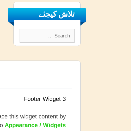
تلاش کیجئے
Search
for:
Footer Widget 3
ce this widget content by
to
Appearance / Widgets