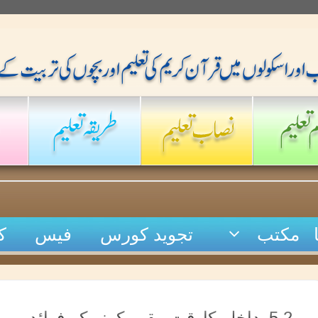
مکتب
تجوید کورس
فیس
ک
5.2_داخلے کاوقت مقرر کرنے کے فوائد