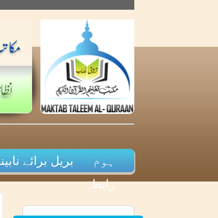
Skip
to
content
ہوم
بریل برائے نابینا
رابطہ