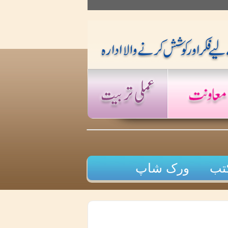
تب
ورک شاپ