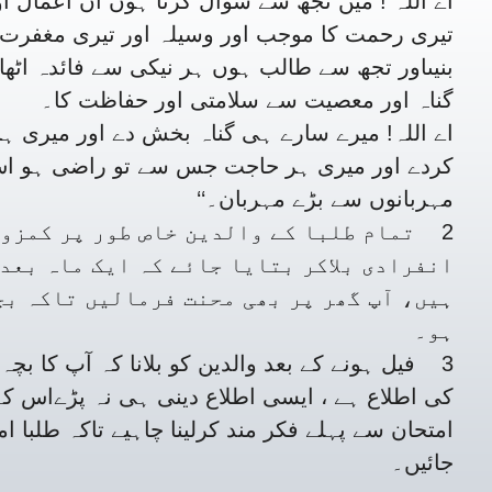
اے اللہ ! میں تجھ سے سوال کرتا ہوں ان اعمال او
تیری رحمت کا موجب اور وسیلہ اور تیری مغفرت 
بنیںاور تجھ سے طالب ہوں ہر نیکی سے فائدہ اٹھان
گناہ اور معصیت سے سلامتی اور حفاظت کا۔
اے اللہ! میرے سارے ہی گناہ بخش دے اور میری ہر
کردے اور میری ہر حاجت جس سے تو راضی ہو اس
مہربانوں سے بڑے مہربان۔‘‘
2 تمام طلبا کے والدین خاص طور پر کمزور
انفرادی بلاکر بتایا جائے کہ ایک ماہ بعد
ہیں، آپ گھر پر بھی محنت فرمالیں تاکہ بچ
ہو۔
3 فیل ہونے کے بعد والدین کو بلانا کہ آپ کا بچہ
کی اطلاع ہے ، ایسی اطلاع دینی ہی نہ پڑےاس کے
امتحان سے پہلے فکر مند کرلینا چاہیے تاکہ طلبا ا
جائیں۔