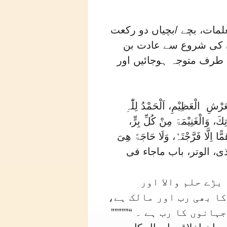
لمات، بچے /بچیاں دو رکعت
وں کی شروع سے عادت بن
 طرف متوجہ ہوجائیں اور
عَرْشِ الْعَظِیْمِ، اَلْحَمْدُ لِلّٰہِ
َ، وَالْغَنِیْمَۃَ مِنْ کُلِّ بِرٍّ،
َمًّا اِلَّا فَرَّجْتَہٗ، وَلَا حَاجَۃً ھِیَ
(الترمذی، الوتر، باب ماجاء فی
بڑے حلم والا اور
کا بھی رب اور مالک ہے،
انوں کا رب ہے ۔ “”””””