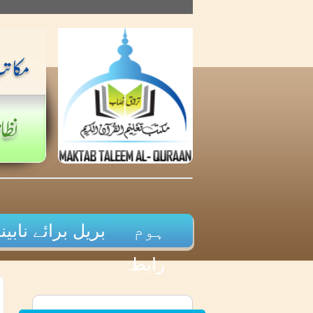
Skip
to
content
ہوم
بریل برائے نابینا
رابطہ