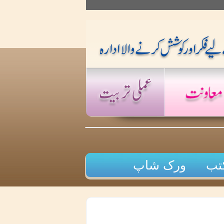
تب
ورک شاپ