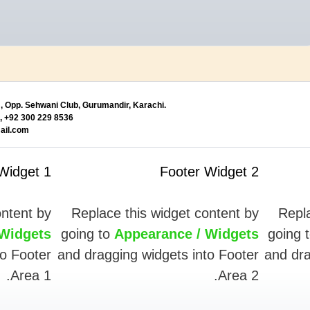
, Opp. Sehwani Club, Gurumandir, Karachi.
 +92 300 229 8536
il.com
Widget 1
Footer Widget 2
ontent by
Replace this widget content by
Repla
 Widgets
going to
Appearance / Widgets
going 
to Footer
and dragging widgets into Footer
and dra
Area 1.
Area 2.