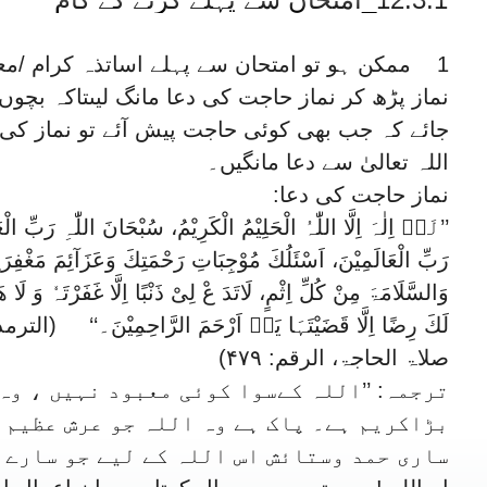
1 ممکن ہو تو امتحان سے پہلے اساتذہ کرام /مع
نماز پڑھ کر نماز حاجت کی دعا مانگ لیںتاکہ بچ
جائے کہ جب بھی کوئی حاجت پیش آئے تو نماز کی
اللہ تعالیٰ سے دعا مانگیں۔
نماز حاجت کی دعا:
’’لَاۤ اِلٰہَ اِلَّا اللّٰہُ الْحَلِیْمُ الْکَرِیْمُ، سُبْحَانَ اللّٰہِ رَبِّ الْ
رَبِّ الْعَالَمِیْنَ، اَسْئَلُكَ مُوْجِبَاتِ رَحْمَتِكَ وَعَزَآئِمَ مَغْفِرَتِك
وَالسَّلَامَۃَ مِنْ کُلِّ اِثْمٍ، لَاتَدَ عْ لِیْ ذَنْبًا اِلَّا غَفَرْتَہٗ وَ لَا ھ
لَكَ رِضًا اِلَّا قَضَیْتَہَا یَاۤ اَرْحَمَ الرَّاحِمِیْنَ۔‘‘ 
صلاۃ الحاجۃ، الرقم: ۴۷۹)
ترجمہ: ’’اللہ کےسوا کوئی معبود نہیں ، وہ 
بڑاکریم ہے۔ پاک ہے وہ اللہ جو عرش عظیم 
ساری حمد وستائش اس اللہ کے لیے جو سارے جہ