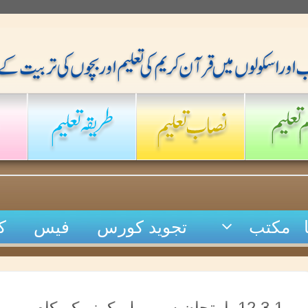
مکتب
تجوید کورس
فیس
ک
12.3.1_امتحان سے پہلے کرنے کے کام