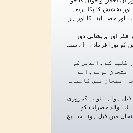
ر ان اخلاق واحوال کا جو
اور بخشش کا پکا ذریعہ
ے اور حصہ لینے کا اور ہر
 فکر اور پریشانی دور
 کو پورا فرمادے۔ اے سب
 طلبا کے والدین کو
 امتحان ہونے والے
ہ امتحان میں کامیاب
 فیل ہوا ہے تو یہ کمزوری
 لیے والد حضرات کو
متحان میں فیل ہونے سے بچ