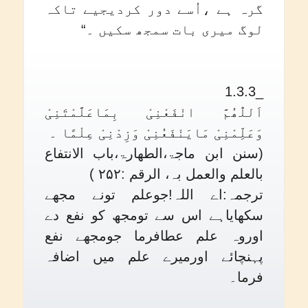
گرہ ہے ،اُسے دور کردیجیے تاکہ
لوگ میری بات سمجھ سکیں ۔“
_1.3.3
اَللّٰھُمَّ انْفَعْنِیْ بِمَاعَلَّمْتَنِیْ
وَعَلِّمْنِیْ مَایَنْفَعُنِیْ وَزِدْنِیْ عِلْمًا ۔
(سنن ابن ماجۃ،الطھارۃ،باب الانتفاع
بالعلم والعمل بہ، الرقم :۲۵۲ )
ترجمہ:اے اللہ!جوعلم تونے مجھے
سکھایاہے اس سے تومجھ کو نفع دے
اوروہ علم عطافرما جومجھے نفع
پہنچائے اورمیرے علم میں اضافہ
فرما۔