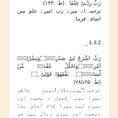
رَبِّ زِدْنِیْ عِلْمًا ۔(طٰہٰ:۱۴۴)
ترجمہ:اے میرے رب !میرے علم میں
اضافہ فرما۔
1.3.2 _
رَبِّ اشْرَحْ لِیْ صَدْرِیْۙ۝وَیَسِّرْلِیْۤ
اَمْرِیْۙ۝وَاحْلُلْ عُقْدَۃً مِّنْ
لِّسَانیْۙ۝ یَفْقَھُوْا قَوْلِیْ ۪۝
(طٰہٰ:۲۵تا۲۸)
ترجمہ:”پروردگار!میری خاطر
میرا سینہ کھول د یجیے اور
میرے لیے میرا کام آسان بنا
دیجیے اور میری زبان میں جو