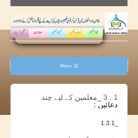
Skip
to
content
Menu
1 . 3 _معلّمین کے لیے چند
دعائیں :
_1.3.1