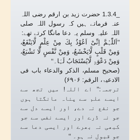
_1.3.4 حضرت زید بن ارقم رضی اللہ
عنہ فرماتے ہیں کہ رسول اللہ صلی
اللہ علیہ وسلم یہ دعا مانگا کرتے تھے:
’’اَللّٰہُمَّ اِنِّیْ اَعُوْذُ بِكَ مِنْ عِلْمٍ لَّایَنْفَعُ،
وَمِنْ قَلْبٍ لَّایَخْشَعُ، وَمِنْ نَّفْسٍ لَّا تَشْبَعُ،
وَمِنْ دَعْوَۃٍ لَّایُسْتَجَابُ لَہَا۔‘‘
(صحیح مسلم، الذکر والدعاء باب فی
الادعیۃ، الرقم: ۶۹۰۶)
ترجمہ:’’ اے اللہ! میں تجھ سے
ایسے علم سے پناہ مانگتا ہوں
جو نفع نہ دے، اور ایسے دل سے
جو نہ ڈرے اور ایسے نفس سے جو
کبھی نہ بھرے اور ایسی دعا سے
جو قبول نہ ہو۔ ‘‘