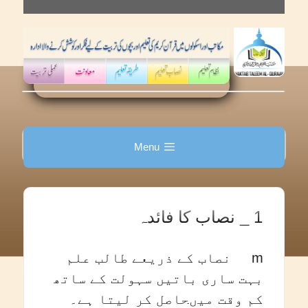
Skip
to
content
Menu
1 _ نصاب کا فائدہ
m نصاب کے ذریعے طالب علم
بہت ساری باتیں سہولت کے ساتھ
کم وقت میںحاصل کر لیتا ہے۔