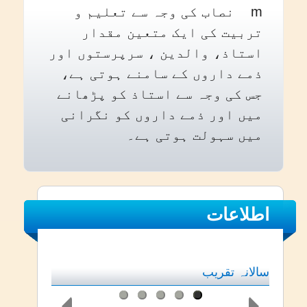
m نصاب کی وجہ سے تعلیم و
تربیت کی ایک متعین مقدار
استاذ، والدین ، سرپرستوں اور
ذمے داروں کے سامنے ہوتی ہے،
جس کی وجہ سے استاذ کو پڑھانے
میں اور ذمے داروں کو نگرانی
میں سہولت ہوتی ہے۔
اطلاعات
سالانہ تقریب